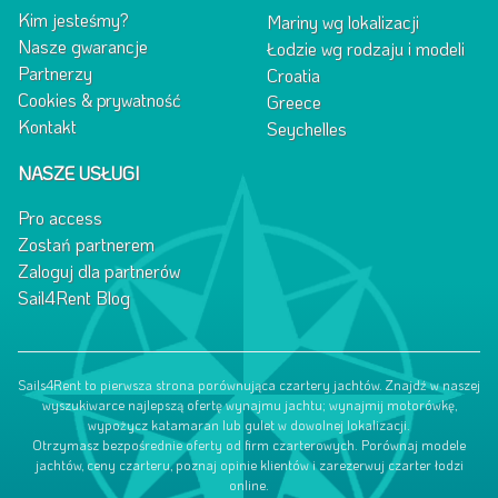
Kim jesteśmy?
Mariny wg lokalizacji
Nasze gwarancje
Łodzie wg rodzaju i modeli
Partnerzy
Croatia
Cookies & prywatność
Greece
Kontakt
Seychelles
NASZE USŁUGI
Pro access
Zostań partnerem
Zaloguj dla partnerów
Sail4Rent Blog
Sails4Rent to pierwsza strona porównująca czartery jachtów. Znajdź w naszej
wyszukiwarce najlepszą ofertę wynajmu jachtu; wynajmij motorówkę,
wypożycz katamaran lub gulet w dowolnej lokalizacji.
Otrzymasz bezpośrednie oferty od firm czarterowych. Porównaj modele
jachtów, ceny czarteru, poznaj opinie klientów i zarezerwuj czarter łodzi
online.