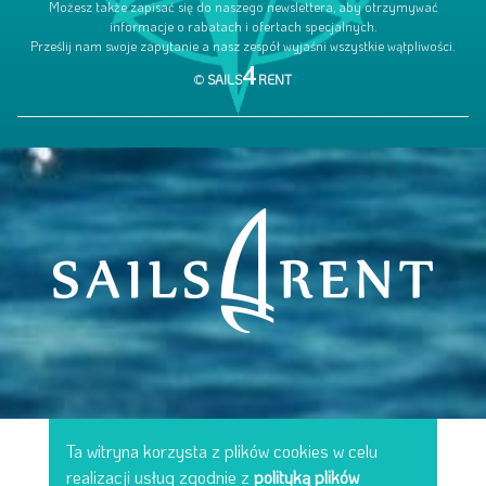
Możesz także zapisać się do naszego newslettera, aby otrzymywać
informacje o rabatach i ofertach specjalnych.
Prześlij nam swoje zapytanie a nasz zespół wyjaśni wszystkie wątpliwości.
4
©
SAILS
RENT
Ta witryna korzysta z plików cookies w celu
realizacji usług zgodnie z
polityką plików