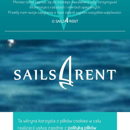
Możesz także zapisać się do naszego newslettera, aby otrzymywać
informacje o rabatach i ofertach specjalnych.
Prześlij nam swoje zapytanie a nasz zespół wyjaśni wszystkie wątpliwości.
4
©
SAILS
RENT
Ta witryna korzysta z plików cookies w celu
realizacji usług zgodnie z
polityką plików