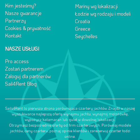
Kim jesteśmy?
Mariny wg lokalizacji
Nasze gwarancje
Łodzie wg rodzaju i modeli
Partnerzy
Croatia
Cookies & prywatność
Greece
Kontakt
Seychelles
NASZE USŁUGI
Pro access
Zostań partnerem
Zaloguj dla partnerów
Sail4Rent Blog
Sails4Rent to pierwsza strona porównująca czartery jachtów. Znajdź w naszej
wyszukiwarce najlepszą ofertę wynajmu jachtu; wynajmij motorówkę,
wypożycz katamaran lub gulet w dowolnej lokalizacji.
Otrzymasz bezpośrednie oferty od firm czarterowych. Porównaj modele
jachtów, ceny czarteru, poznaj opinie klientów i zarezerwuj czarter łodzi
online.