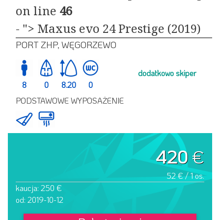
on line
46
- "> Maxus evo 24 Prestige (2019)
PORT ZHP, WĘGORZEWO
dodatkowo skiper
8
0
8.20
0
PODSTAWOWE WYPOSAŻENIE
420
€
52 € / 1 os.
kaucja: 250 €
od: 2019-10-12