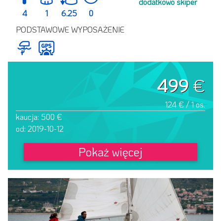
dodatkowo skiper
4
1
6.25
0
PODSTAWOWE WYPOSAŻENIE
499
€
124 € / 1 os.
kaucja: 500 €
od: 2019-10-12
Pokaż więcej