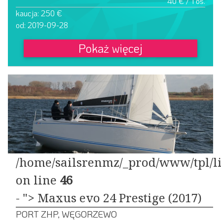
40 € / 1 os.
kaucja: 250 €
od: 2019-09-28
Pokaż więcej
/home/sailsrenmz/_prod/www/tpl/li
on line
46
- "> Maxus evo 24 Prestige (2017)
PORT ZHP, WĘGORZEWO