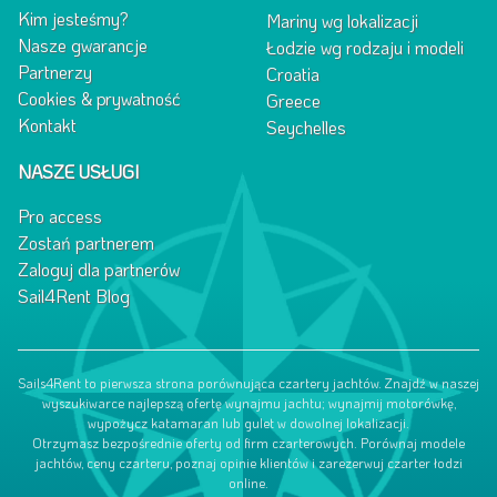
Kim jesteśmy?
Mariny wg lokalizacji
Nasze gwarancje
Łodzie wg rodzaju i modeli
Partnerzy
Croatia
Cookies & prywatność
Greece
Kontakt
Seychelles
NASZE USŁUGI
Pro access
Zostań partnerem
Zaloguj dla partnerów
Sail4Rent Blog
Sails4Rent to pierwsza strona porównująca czartery jachtów. Znajdź w naszej
wyszukiwarce najlepszą ofertę wynajmu jachtu; wynajmij motorówkę,
wypożycz katamaran lub gulet w dowolnej lokalizacji.
Otrzymasz bezpośrednie oferty od firm czarterowych. Porównaj modele
jachtów, ceny czarteru, poznaj opinie klientów i zarezerwuj czarter łodzi
online.