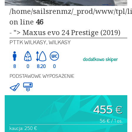
/home/sailsrenmz/_prod/www/tpl/li
on line
46
- "> Maxus evo 24 Prestige (2019)
PTTK WILKASY, WILKASY
dodatkowo skiper
8
0
8.20
0
PODSTAWOWE WYPOSAŻENIE
455
€
56 € / 1 os.
kaucja: 250 €