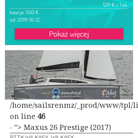
129 € / 1 os.
kaucja: 500 €
od: 2019-10-12
Pokaż więcej
/home/sailsrenmz/_prod/www/tpl/li
on line
46
- "> Maxus 26 Prestige (2017)
PTTK WILKASY, WILKASY