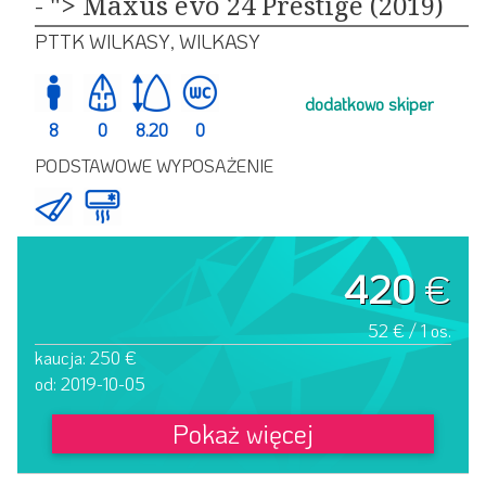
- "> Maxus evo 24 Prestige (2019)
PTTK WILKASY, WILKASY
dodatkowo skiper
8
0
8.20
0
PODSTAWOWE WYPOSAŻENIE
420
€
52 € / 1 os.
kaucja: 250 €
od: 2019-10-05
Pokaż więcej