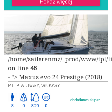
Pokaż więcej
/home/sailsrenmz/_prod/www/tpl/li
on line
46
- "> Maxus evo 24 Prestige (2018)
PTTK WILKASY, WILKASY
dodatkowo skiper
8
0
8.20
0