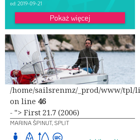
od: 2019-09-21
Pokaż więcej
/home/sailsrenmz/_prod/www/tpl/li
on line
46
- "> First 21.7 (2006)
MARINA ŠPINUT, SPLIT