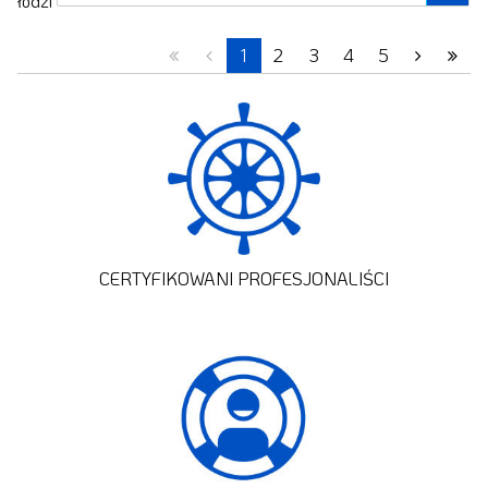
łodzi
1
2
3
4
5
CERTYFIKOWANI PROFESJONALIŚCI