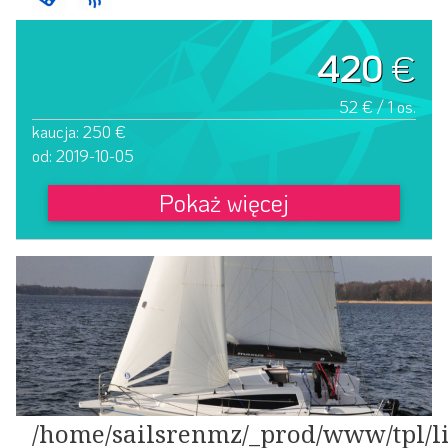
420
€
52 € / 1 os.
kaucja: 250 €
od: 2019-10-05
Pokaż więcej
/home/sailsrenmz/_prod/www/tpl/li