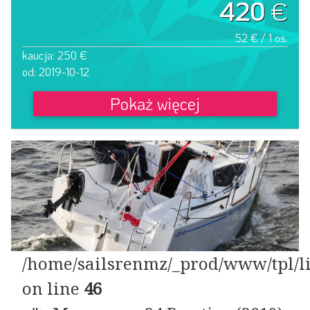
420
€
52 € / 1 os.
kaucja: 250 €
od: 2019-10-12
Pokaż więcej
/home/sailsrenmz/_prod/www/tpl/li
on line
46