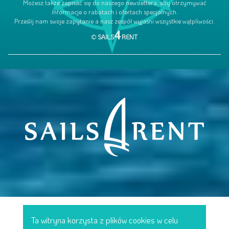
Możesz także zapisać się do naszego newslettera, aby otrzymywać
informacje o rabatach i ofertach specjalnych.
Prześlij nam swoje zapytanie a nasz zespół wyjaśni wszystkie wątpliwości.
4
©
SAILS
RENT
Ta witryna korzysta z plików cookies w celu