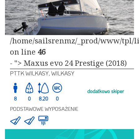
/home/sailsrenmz/_prod/www/tpl/li
on line
46
- "> Maxus evo 24 Prestige (2018)
PTTK WILKASY, WILKASY
dodatkowo skiper
8
0
8.20
0
PODSTAWOWE WYPOSAŻENIE