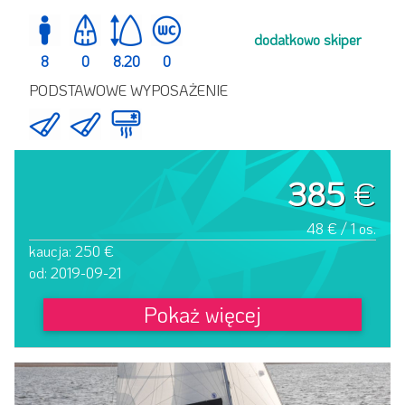
dodatkowo skiper
8
0
8.20
0
PODSTAWOWE WYPOSAŻENIE
385
€
48 € / 1 os.
kaucja: 250 €
od: 2019-09-21
Pokaż więcej