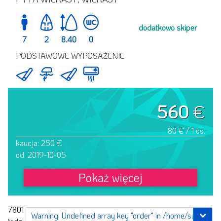
dodatkowo skiper
7
2
8.40
0
PODSTAWOWE WYPOSAŻENIE
560
€
80 € / 1 os.
kaucja: 250 €
od: 2019-10-05
Pokaż więcej
7801