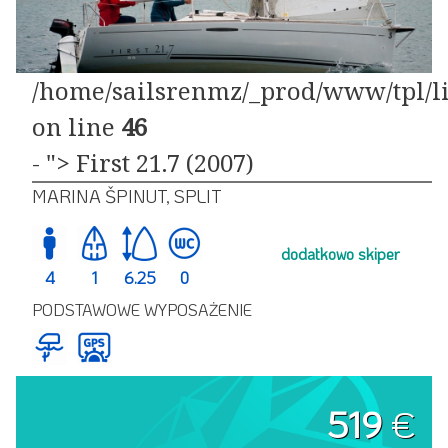
/home/sailsrenmz/_prod/www/tpl/li
on line
46
- "> First 21.7 (2007)
MARINA ŠPINUT, SPLIT
dodatkowo skiper
4
1
6.25
0
PODSTAWOWE WYPOSAŻENIE
519
€