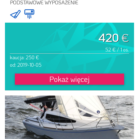
PODSTAWOWE WYPOSAŻENIE
420
€
52 € / 1 os.
kaucja: 250 €
od: 2019-10-05
Pokaż więcej