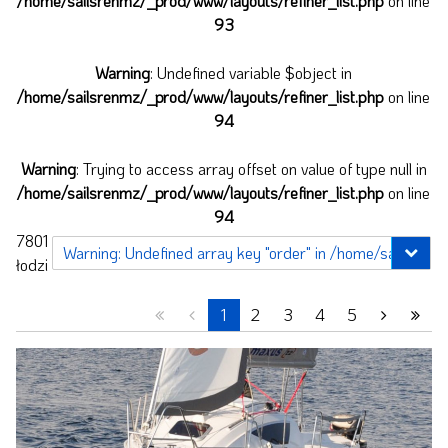
/home/sailsrenmz/_prod/www/layouts/refiner_list.php
on line
93
Warning
: Undefined variable $object in
/home/sailsrenmz/_prod/www/layouts/refiner_list.php
on line
94
Warning
: Trying to access array offset on value of type null in
/home/sailsrenmz/_prod/www/layouts/refiner_list.php
on line
94
7801
łodzi
1
2
3
4
5