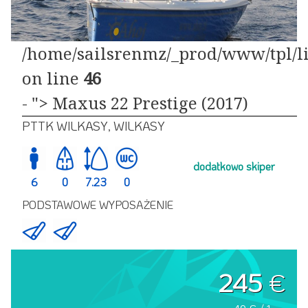
/home/sailsrenmz/_prod/www/tpl/li
on line
46
- "> Maxus 22 Prestige (2017)
PTTK WILKASY, WILKASY
dodatkowo skiper
6
0
7.23
0
PODSTAWOWE WYPOSAŻENIE
245
€