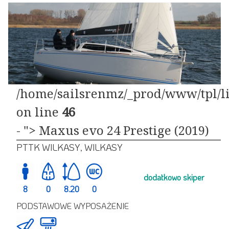
/home/sailsrenmz/_prod/www/tpl/li
on line
46
- "> Maxus evo 24 Prestige (2019)
PTTK WILKASY, WILKASY
dodatkowo skiper
8
0
8.20
0
PODSTAWOWE WYPOSAŻENIE